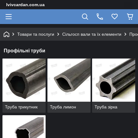
lvivcardan.com.ua
Товари та послуги
Сільгосп вали та їх елементи
Про
Профільні труби
Труба трикутник
Труба лимон
Труба зірка