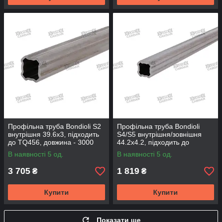
Профільна труба Bondioli S2
Профільна труба Bondioli
внутрішня 39.6x3, підходить
S4/S5 внутрішня/зовнішня
до TQ456, довжина - 3000
44.2x4.2, підходить до
мм (TQ396-300)
TQ502, довжина - 1000 мм
В наявності 5 од.
В наявності 5 од.
(TQ442-100)
3 705
1 819
₴
₴
Купити
Купити
Показати ще