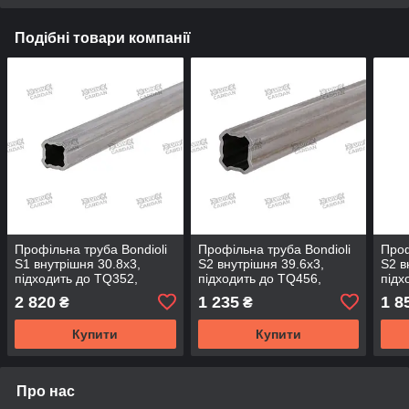
Подібні товари компанії
Профільна труба Bondioli
Профільна труба Bondioli
Проф
S1 внутрішня 30.8x3,
S2 внутрішня 39.6x3,
S2 в
підходить до TQ352,
підходить до TQ456,
підх
довжина - 3000 мм
довжина - 1000 мм
довж
2 820
1 235
1 8
₴
₴
(TQ308-300)
(TQ396-100)
(TQ3
Купити
Купити
Про нас