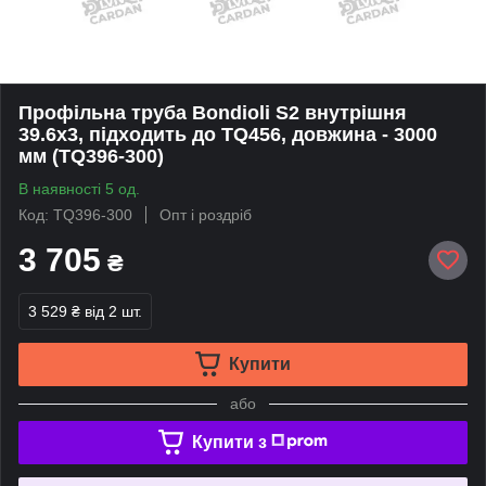
Профільна труба Bondioli S2 внутрішня
39.6x3, підходить до TQ456, довжина - 3000
мм (TQ396-300)
В наявності 5 од.
Код: TQ396-300
Опт і роздріб
3 705
₴
3 529 ₴
від 2 шт.
Купити
або
Купити з