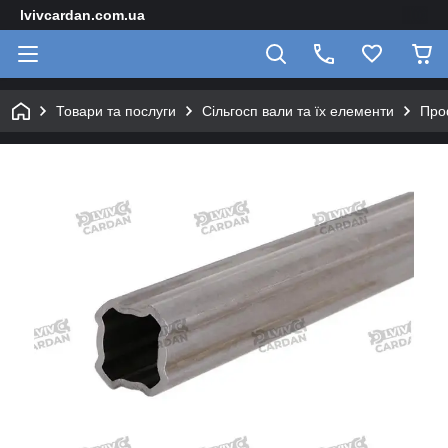
lvivcardan.com.ua
Товари та послуги
Сільгосп вали та їх елементи
Про