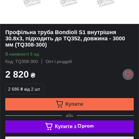
Профільна труба Bondioli S1 внутрішня
30.8x3, підходить до TQ352, довжина - 3000
мм (TQ308-300)
В наявності 5 од.
Код: TQ308-300
Опт і роздріб
2 820
₴
2 686 ₴
від 2 шт.
Купити
або
Купити з