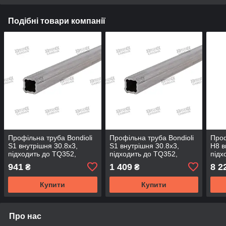
Подібні товари компанії
Профільна труба Bondioli
Профільна труба Bondioli
Проф
S1 внутрішня 30.8x3,
S1 внутрішня 30.8x3,
H8 в
підходить до TQ352,
підходить до TQ352,
підх
довжина - 1000 мм
довжина - 1500 мм
довж
941
1 409
8 2
₴
₴
(TQ308-100)
(TQ308-150)
(TQ5
Купити
Купити
Про нас