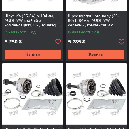
Шрус к/в (25-84) h-104мм,
Шрус карданного валу (26-
AUDI, VW крайній з
80) h-94мм, AUDI, VW
компенсацією, Q7, Touareg II,
середній, компенсацією,
AD516MSY (DSP)
AD605MS (DRIVESHAFT
В наявності 1 од.
В наявності 2 од.
PARTS)
5 250
5 285
₴
₴
Купити
Купити