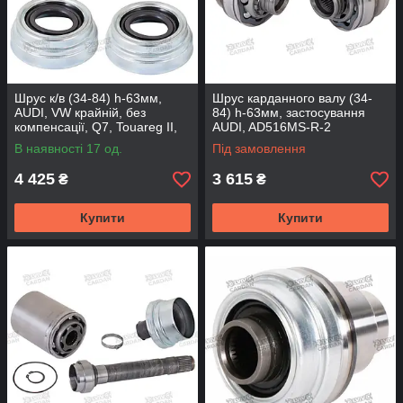
Шрус к/в (34-84) h-63мм,
Шрус карданного валу (34-
AUDI, VW крайній, без
84) h-63мм, застосування
компенсації, Q7, Touareg II,
AUDI, AD516MS-R-2
Amarok, AD516MS-R (DSP)
(DRIVESHAFT PARTS)
В наявності 17 од.
Під замовлення
4 425
3 615
₴
₴
Купити
Купити