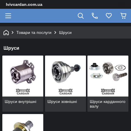
lvivcardan.com.ua
Товари та послуги
Шруси
Шруси
Шруси внутрішні
Шруси зовнішні
Шруси карданного
валу