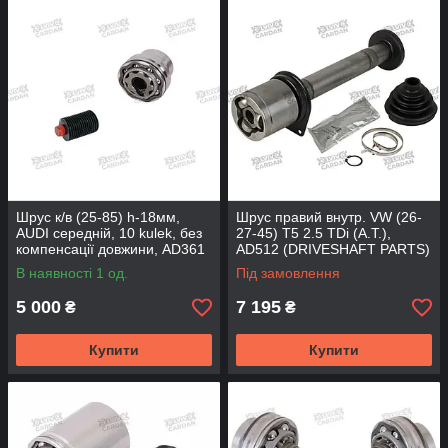
Шрус к/в (25-85) h-18мм,
Шрус правий внутр. VW (26-
AUDI середній, 10 kulek, без
27-45) T5 2.5 TDi (A.T.),
компенсації довжини, AD361
AD512 (DRIVESHAFT PARTS)
(DSP)
В наявності 1 од.
Під замовлення
5 000
7 195
₴
₴
Купити
Купити