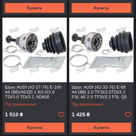
Купити
Купити
Шрус AUDI (42-27-76) E-100
Шрус AUDI (42-33-76) E-88
A4 (B8)/A5/Q5 1.8/2.0/2.0
A4 (B8) 2.0 TFSI/2.0TDi/3.2
TDi/3.0 TDi/3.2, AD858
FSI, A5 2.0 TFSI/3.2 FSI, Q5
(DRIVESHAFT PARTS)
2.0, AD859 (DSP)
Під замовлення
Під замовлення
1 510
1 425
₴
₴
Купити
Купити