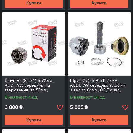
Купити
Купити
Шрус к/в (25-91) h-72мм,
Шрус к/в (25-91) h-72мм,
AUDI, VW середній, під
AUDI, VW середній, тр.58мм
зварювання, тр.58мм,
+ вал тр.64мм, Q3,Tiguan,
Q3,Tiguan, AD360MS (DSP)
AD360MSY (DSP)
В наявності 4 од.
В наявності 14 од.
3 800
5 005
₴
₴
Купити
Купити