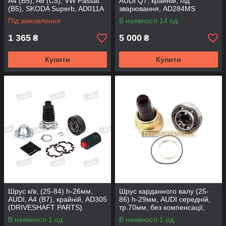
A4 (B5), A6 (C5), VW Passat
AUDI Q7, крайній, під
(B5), SKODA Superb, AD011A
зварювання, AD284MS
(DSP)
(DRIVESHAFT PARTS)
Під замовлення
В наявності 14 од.
1 365
5 000
₴
₴
Купити
Купити
Шрус к/в, (25-84) h-26мм,
Шрус карданного валу (25-
AUDI, A4 (B7), крайній, AD305
86) h-29мм, AUDI середній,
(DRIVESHAFT PARTS)
тр.70мм, без компенсації,
AD351MS (DSP)
В наявності 1 од.
В наявності 1 од.