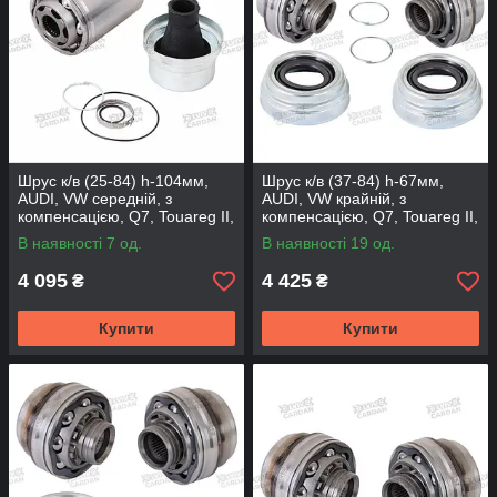
Шрус к/в (25-84) h-104мм,
Шрус к/в (37-84) h-67мм,
AUDI, VW середній, з
AUDI, VW крайній, з
компенсацією, Q7, Touareg II,
компенсацією, Q7, Touareg II,
AD516MS (DSP)
Amarok, AD516MS-F (DSP)
В наявності 7 од.
В наявності 19 од.
4 095
4 425
₴
₴
Купити
Купити