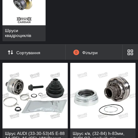
Шруси
квадроциклів
Сортування
0
Фільтри
Шрус AUDI (33-30-53)45 E-88
Шрус к/в, (32-84) h-83мм,