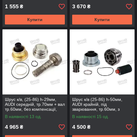
1 555
3 670
₴
₴
Купити
Купити
Шрус к/в, (25-86) h-29мм,
Шрус к/в (25-86) h-50мм,
AUDI середній, тр.70мм + вал
AUDI крайній, під
тр.60мм, без компенсації,
зварювання, тр.60мм, з
AD351MSY (DSP)
компенсацією, AD353ES
В наявності 13 од.
В наявності 15 од.
(DSP)
4 965
4 500
₴
₴