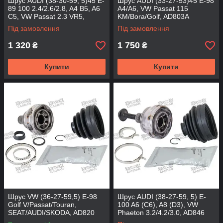
Шрус AUDI (38-30-59, 5)45 E-
Шрус AUDI (33-27-53)45 E-98
89 100 2.4/2.6/2.8, A4 B5, A6
A4/A6, VW Passat 115
C5, VW Passat 2.3 VR5,
KM/Bora/Golf, AD803A
AD802A (DSP)
(DRIVESHAFT PARTS)
Під замовлення
Під замовлення
1 320
1 750
₴
₴
Купити
Купити
Шрус VW (36-27-59,5) E-98
Шрус AUDI (38-27-59, 5) E-
Golf V/Passat/Touran,
100 A6 (C6), A8 (D3), VW
SEAT/AUDI/SKODA, AD820
Phaeton 3.2/4.2/3.0, AD846
(DRIVESHAFT PARTS)
(DRIVESHAFT PARTS)