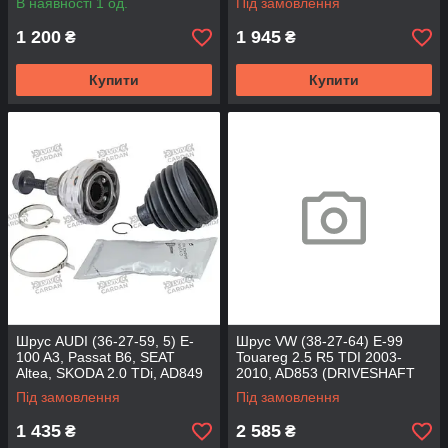
В наявності 1 од.
Під замовлення
1 200
1 945
₴
₴
Купити
Купити
Шрус AUDI (36-27-59, 5) E-
Шрус VW (38-27-64) E-99
100 A3, Passat B6, SEAT
Touareg 2.5 R5 TDI 2003-
Altea, SKODA 2.0 TDi, AD849
2010, AD853 (DRIVESHAFT
(DRIVESHAFT PARTS)
PARTS)
Під замовлення
Під замовлення
1 435
2 585
₴
₴