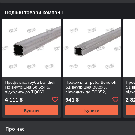
Подібні товари компанії
Профільна труба Bondioli
Профільна труба Bondioli
Проф
H8 внутрішня 58.5x4.5,
S1 внутрішня 30.8x3,
S1 в
підходить до TQ660,
підходить до TQ352,
підх
довжина - 1500 мм
довжина - 1000 мм
довж
4 111
941
2 8
₴
₴
(TQ585-150)
(TQ308-100)
(TQ3
Купити
Купити
Про нас