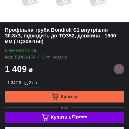
Профільна труба Bondioli S1 внутрішня
30.8x3, підходить до TQ352, довжина - 1500
мм (TQ308-150)
В наявності 5 од.
Код: TQ308-150
Опт і роздріб
1 409
₴
1 342 ₴
від 2 шт.
Купити
або
Купити з