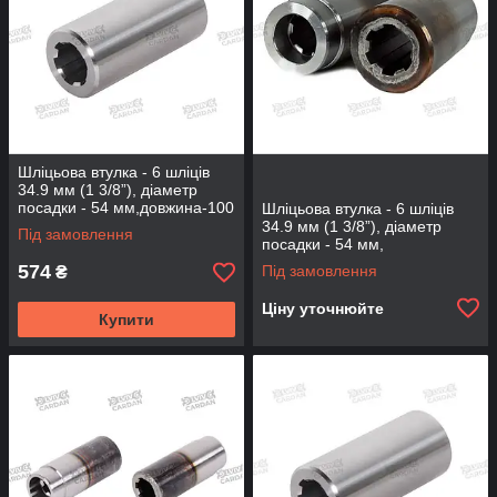
Шліцьова втулка - 6 шліців
34.9 мм (1 3/8”), діаметр
посадки - 54 мм,довжина-100
Шліцьова втулка - 6 шліців
мм (BS-6-100-54)
34.9 мм (1 3/8”), діаметр
Під замовлення
посадки - 54 мм,
довжина-115мм (BS-6-115-
574
Під замовлення
₴
54)
Ціну уточнюйте
Купити