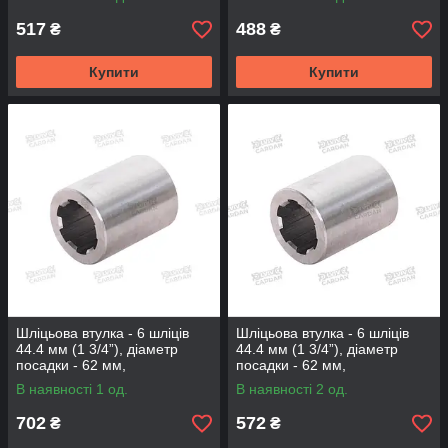
517
488
₴
₴
Купити
Купити
Шліцьова втулка - 6 шліців
Шліцьова втулка - 6 шліців
44.4 мм (1 3/4”), діаметр
44.4 мм (1 3/4”), діаметр
посадки - 62 мм,
посадки - 62 мм,
довжина-100мм (BS-6A-100-
довжина-60мм (BS-6A-60-62)
В наявності 1 од.
В наявності 2 од.
62)
702
572
₴
₴