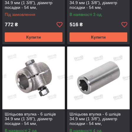
34.9 мм (1 3/8”), діаметр
34.9 мм (1 3/8”), діаметр
посадки - 54 мм,
посадки - 54 мм,
довжина-150мм (BS-6-150-
довжина-60мм (BS-6-60-54B)
Під замовлення
В наявності 3 од.
54)
772
516
₴
₴
Купити
Купити
Шліцьова втулка - 6 шліців
Шліцьова втулка - 6 шліців
34.9 мм (1 3/8”), діаметр
34.9 мм (1 3/8”), діаметр
посадки - 54 мм,
посадки - 54 мм,
довжина-65мм (BS-6-65-54B)
довжина-80мм (BS-6-80-54)
В наявності 2 од.
В наявності 4 од.