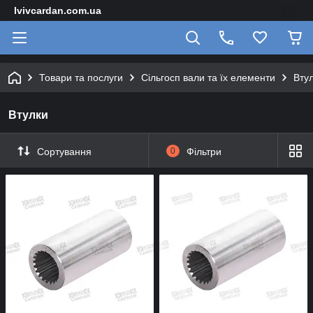
lvivcardan.com.ua
Товари та послуги
Сільгосп вали та їх елементи
Вту
Втулки
Сортування
0
Фільтри