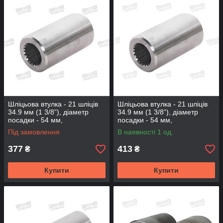
Шліцьова втулка - 21 шліців
Шліцьова втулка - 21 шліців
34.9 мм (1 3/8”), діаметр
34.9 мм (1 3/8”), діаметр
посадки - 54 мм,
посадки - 54 мм,
довжина-65мм (BS-21-65-54)
довжина-80мм (BS-21-80-54)
Під замовлення
В наявності 1 од.
377
413
₴
₴
Купити
Купити