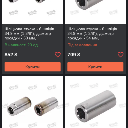
Шліцьова втулка - 6 шліців
Шліцьова втулка - 6 шліців
34.9 мм (1 3/8”), діаметр
34.9 мм (1 3/8”), діаметр
посадки - 50 мм,
посадки - 54 мм,
довжина-120мм (BS-6-120-50
довжина-120мм (BS-6-120-
В наявності 20 од.
Під замовлення
46)
54)
852
709
₴
₴
Купити
Купити