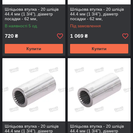
Шліцьова втулка - 20 шліців
Шліцьова втулка - 20 шліців
44.4 мм (1 3/4”), діаметр
44.4 мм (1 3/4”), діаметр
посадки - 62 мм,
посадки - 62 мм,
довжина-100мм (BS-20-100-
довжина-120мм (BS-20-120-
В наявності 5 од.
Під замовлення
62)
62)
720
1 069
₴
₴
Купити
Купити
Шліцьова втулка - 20 шліців
Шліцьова втулка - 20 шліців
44.4 мм (1 3/4”), діаметр
44.4 мм (1 3/4”), діаметр