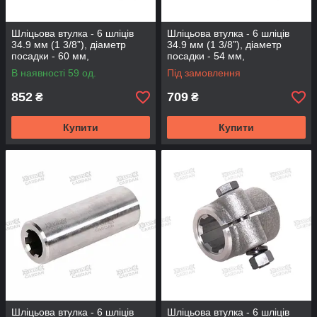
Шліцьова втулка - 6 шліців
Шліцьова втулка - 6 шліців
34.9 мм (1 3/8”), діаметр
34.9 мм (1 3/8”), діаметр
посадки - 60 мм,
посадки - 54 мм,
довжина-120мм (BS-6-120-50
довжина-130мм (BS-6-130-
В наявності 59 од.
Під замовлення
46)
54)
852
709
₴
₴
Купити
Купити
Шліцьова втулка - 6 шліців
Шліцьова втулка - 6 шліців