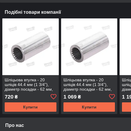
Подібні товари компанії
Шліцьова втулка - 20
Шліцьова втулка - 20
Шліц
шліців 44.4 мм (1 3/4”),
шліців 44.4 мм (1 3/4”),
шліц
діаметр посадки - 62 мм,
діаметр посадки - 62 мм,
діам
довжина-100мм (BS-20-
довжина-120мм (BS-20-
довж
720
1 069
1 1
₴
₴
100-62)
120-62)
130-
Купити
Купити
Про нас