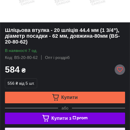
Шліцьова втулка - 20 шліців 44.4 мм (1 3/4”),
діаметр посадки - 62 мм, довжина-80мм (BS-
20-80-62)
В наявності 7 од.
Код: BS-20-80-62
Опт і роздріб
584
₴
556 ₴
від 5 шт.
Купити
або
Купити з