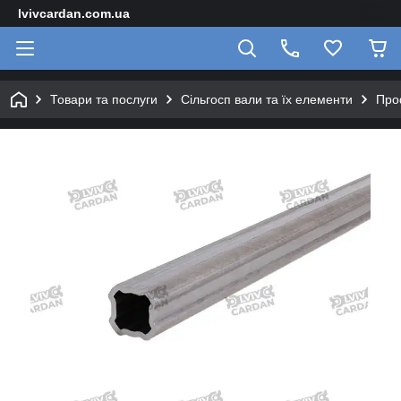
lvivcardan.com.ua
Товари та послуги
Сільгосп вали та їх елементи
Про