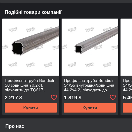
Подібні товари компанії
Профільна труба Bondioli
Профільна труба Bondioli
Проф
S0 зовнішня 70.2x4,
S4/S5 внутрішня/зовнішня
S4/S
підходить до TQ617,
44.2x4.2, підходить до
44.2
довжина - 1500 мм
TQ502, довжина - 1000
TQ50
2 217
1 819
5 4
₴
₴
(TQ702-150)
мм (TQ442-100)
мм (
Купити
Купити
Про нас