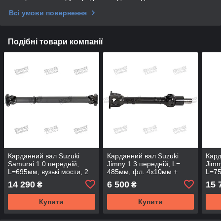
Всі умови повернення
Подібні товари компанії
Карданний вал Suzuki
Карданний вал Suzuki
Кард
Samurai 1.0 передній,
Jimny 1.3 передній, L=
Jimn
L=695мм, вузькі мости, 2
485мм, фл. 4x10мм +
L=75
флянця 4x8мм, DSSK-
вилка шл. 19+2, DSSK-F01
фл. 
14 290
6 500
15 
₴
₴
F06-PL (DSP)
(DSP)
DSS
Купити
Купити