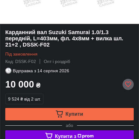
Карданний вал Suzuki Samurai 1.0/1.3
передній, L=403мм, фл. 4x8мм + вилка шл.
21+2 , DSSK-F02
Під замовлення
Код: DSSK-F02
Опт і роздріб
Відправка з
14 серпня 2026
10 000
₴
9 524 ₴
від 2 шт.
Купити
або
Купити з