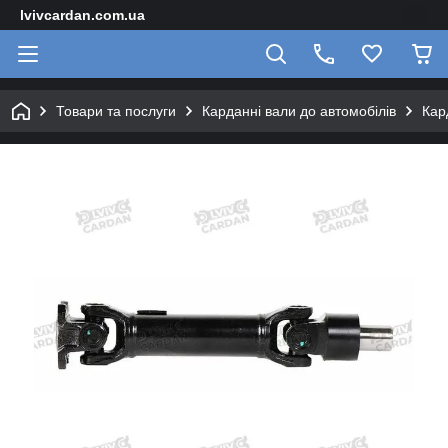
lvivcardan.com.ua
Товари та послуги
Карданні вали до автомобілів
Кар