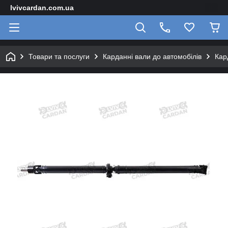
lvivcardan.com.ua
Товари та послуги
Карданні вали до автомобілів
Кар