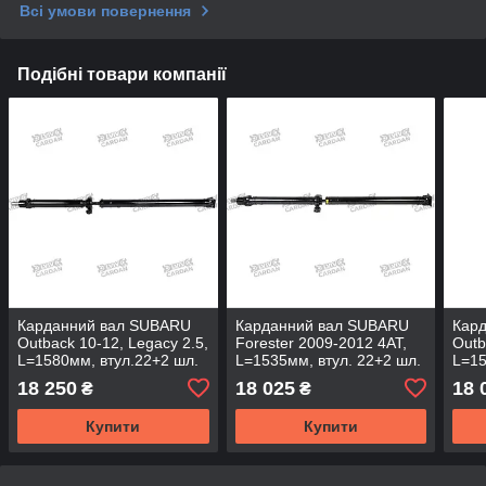
Всі умови повернення
Подібні товари компанії
Карданний вал SUBARU
Карданний вал SUBARU
Кар
Outback 10-12, Legacy 2.5,
Forester 2009-2012 4AT,
Outb
L=1580мм, втул.22+2 шл.
L=1535мм, втул. 22+2 шл.
L=15
+ фл.SAE50мм, DSSB-08
+ фл.SAE50мм, DSSB-01
+ ф
18 250
18 025
18 
₴
₴
(DSP)
(DSP
Купити
Купити