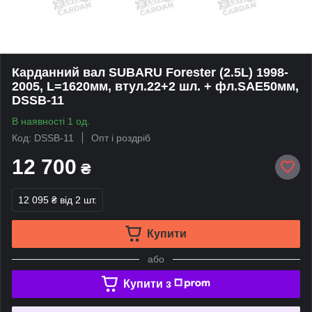
Карданний вал SUBARU Forester (2.5L) 1998-
2005, L=1620мм, втул.22+2 шл. + фл.SAE50мм,
DSSB-11
В наявності 1 од.
Код: DSSB-11
Опт і роздріб
12 700
₴
12 095 ₴
від 2 шт.
Купити
або
Купити з