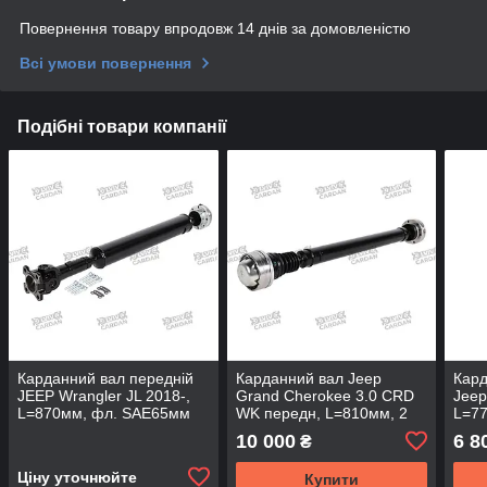
Повернення товару впродовж 14 днів за домовленістю
Всі умови повернення
Подібні товари компанії
Карданний вал передній
Карданний вал Jeep
Кард
JEEP Wrangler JL 2018-,
Grand Cherokee 3.0 CRD
Jeep
L=870мм, фл. SAE65мм
WK передн, L=810мм, 2
L=77
+шрус 104мм, DSJP-F05
шруса 100мм, 6x8мм,
6x8м
10 000
6 8
₴
(DSP)
DSJP-F21-PL(DSP)
Ціну уточнюйте
Купити