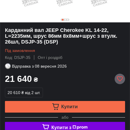
Карданний вал JEEP Cherokee KL 14-22,
L=2235мм, шрус 86мм 8x8мм+шрус з втулк.
26шл, DSJP-35 (DSP)
Під замовлення
Код: DSJP-35
Опт і роздріб
Відправка з
08 вересня 2026
21 640
₴
20 610 ₴
від 2 шт.
Купити
або
Купити з