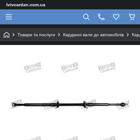
lvivcardan.com.ua
Товари та послуги
Карданні вали до автомобілів
Кар