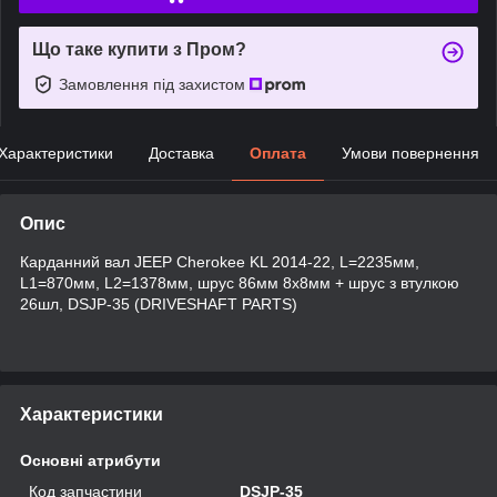
Що таке купити з Пром?
Замовлення під захистом
Характеристики
Доставка
Оплата
Умови повернення
Опис
Карданний вал JEEP Cherokee KL 2014-22, L=2235мм,
L1=870мм, L2=1378мм, шрус 86мм 8x8мм + шрус з втулкою
26шл, DSJP-35 (DRIVESHAFT PARTS)
Характеристики
Основні атрибути
Код запчастини
DSJP-35