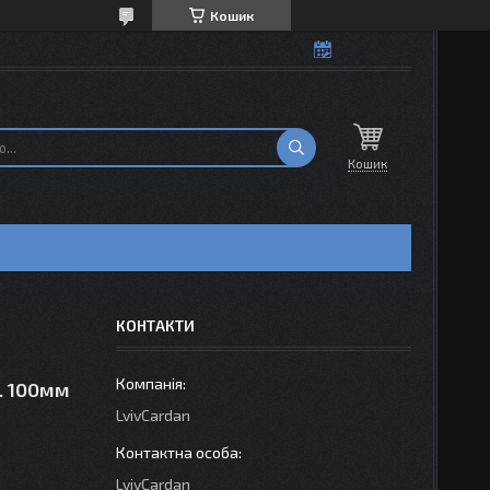
Кошик
Кошик
КОНТАКТИ
р. 100мм
LvivCardan
LvivCardan