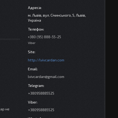
м. Львів, вул. Січинського, 5, Львів,
Україна
+380 (95) 888-55-25
Viber
http://lvivcardan.com
lvivcardan@gmail.com
+380958885525
вар не
+380958885525