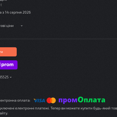
01
а з 14 серпня 2026
ові ціни
ти
85525
ідключені електронні платежі. Тепер ви можете купити будь-який то
айту.