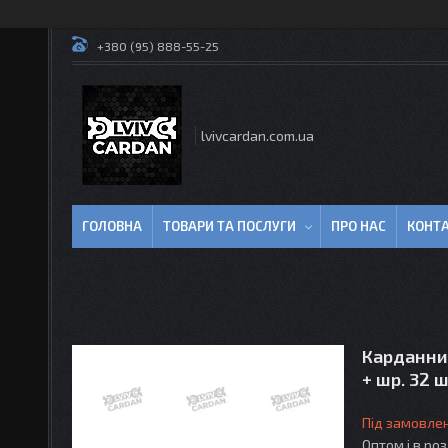
+380 (95) 888-55-25
lvivcardan.com.ua
ГОЛОВНА
ТОВАРИ ТА ПОСЛУГИ
ПРО НАС
КОНТ
Карданний
+ шр. 32 
Під замовле
Оптом і в ро