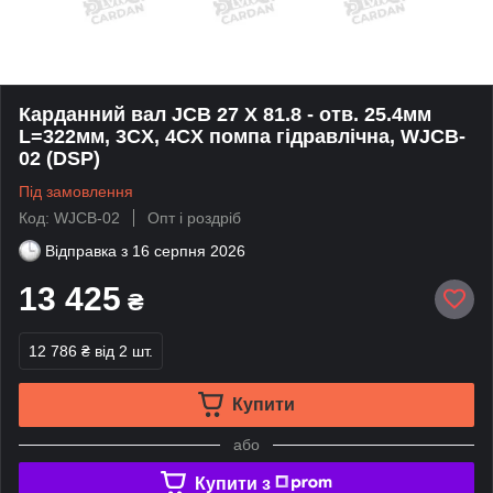
Карданний вал JCB 27 X 81.8 - отв. 25.4мм
L=322мм, 3CX, 4CX помпа гідравлічна, WJCB-
02 (DSP)
Під замовлення
Код: WJCB-02
Опт і роздріб
Відправка з
16 серпня 2026
13 425
₴
12 786 ₴
від 2 шт.
Купити
або
Купити з