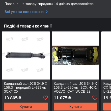
Повернення товару впродовж 14 днів за домовленістю
Всі умови повернення
Подібні товари компанії
Карданний вал JCB 34.9 X
Карданний вал JCB 34.9 X
Кар
106.3 - передній L=575мм,
106.3 L=280мм, 3CX, 4CX,
CX-9
3CX/4CX
VOLVO, CAT, WJCB-32
L=21
POWERSHIFT/AUTOSHIFT,
(DRIVESHAFT PARTS)
4отв
13 865
11 075
19 
₴
₴
WJCB-07 (DSP)
45м
Купити
Купити