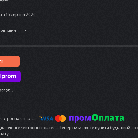
а з 15 серпня 2026
ові ціни
ти
85525
ідключені електронні платежі. Тепер ви можете купити будь-який то
айту.