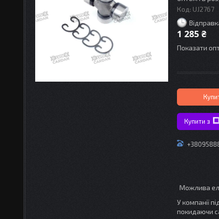
Код:
UJ2767
Відправк
1 285 ₴
Показати опт
Купи
Купити з
+3809588
У компанії п
покидаючи с