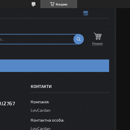
Кошик
Кошик
КОНТАКТИ
UJ2767
LvivCardan
LvivCardan