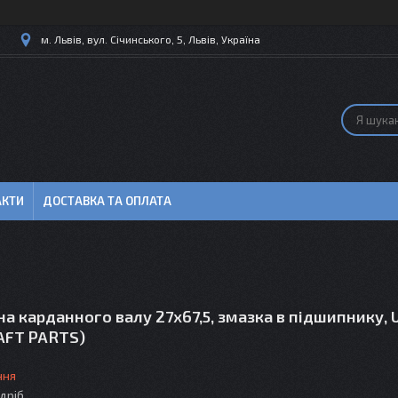
м. Львів, вул. Січинського, 5, Львів, Україна
АКТИ
ДОСТАВКА ТА ОПЛАТА
а карданного валу 27x67,5, змазка в підшипнику, 
AFT PARTS)
ння
здріб