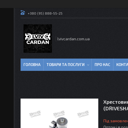
+380 (95) 888-55-25
lvivcardan.com.ua
ГОЛОВНА
ТОВАРИ ТА ПОСЛУГИ
ПРО НАС
КОНТ
Хрестовин
(DRIVESH
Під замовле
Оптом і в ро