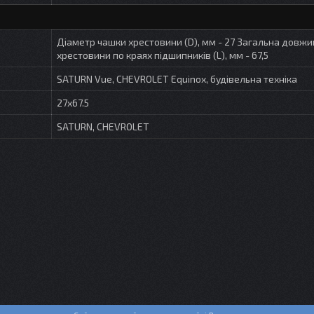
Діаметр чашки хрестовини (D), мм - 27 Загальна довжи
хрестовини по краях підшипників (L), мм - 67,5
SATURN Vue, CHEVROLET Equinox, будівельна техніка
27x67.5
SATURN, CHEVROLET