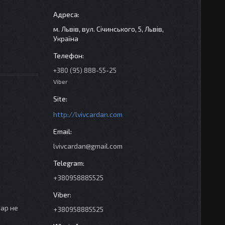
м. Львів, вул. Січинського, 5, Львів,
Україна
+380 (95) 888-55-25
Viber
http://lvivcardan.com
lvivcardan@gmail.com
+380958885525
вар не
+380958885525