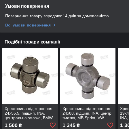
Умови повернення
Повернення товару впродовж 14 днів за домовленістю
Всі умови повернення
Подібні товари компанії
Хрестовина під кернення
Хрестовина під кернення
Хрес
24x56.5, підшип. INA,
24x88, підшип. INA, центр
19x4
центральна змазка, BMW,
змазка, MB Sprint, VW
INA,
UJ2456SD-INA (FBC)
Crafter, UJ2488SD-INA
UJ19
1 500
1 345
1 3
₴
₴
(FBC)