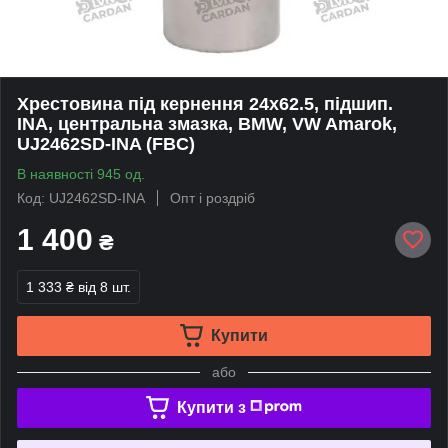
Хрестовина під кернення 24x62.5, підшип.
INA, центральна змазка, BMW, VW Amarok,
UJ2462SD-INA (FBC)
В наявності 945 од.
Код: UJ2462SD-INA
Опт і роздріб
1 400
₴
1 333 ₴
від 8 шт.
Купити
або
Купити з