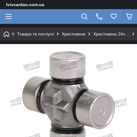
lvivcardan.com.ua
Товари та послуги
Хрестовини
Хрестовини 24х…