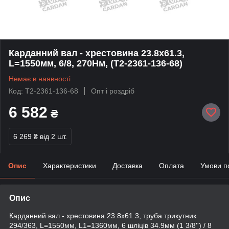
Карданний вал - хрестовина 23.8х61.3,
L=1550мм, 6/8, 270Нм, (T2-2361-136-68)
Немає в наявності
Код: T2-2361-136-68
Опт і роздріб
6 582
₴
6 269 ₴
від 2 шт.
Опис
Характеристики
Доставка
Оплата
Умови п
Опис
Карданний вал - хрестовина 23.8х61.3, труба трикутник
294/363, L=1550мм, L1=1360мм, 6 шліців 34.9мм (1 3/8'') / 8