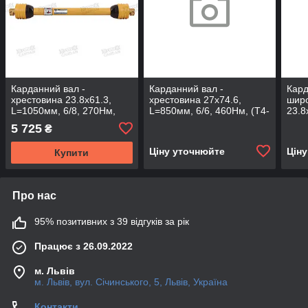
Карданний вал -
Карданний вал -
Кард
хрестовина 23.8х61.3,
хрестовина 27х74.6,
широ
L=1050мм, 6/8, 270Нм,
L=850мм, 6/6, 460Нм, (T4-
23.8
(T2-2361-86-68)
2774-61-66)
L=17
5 725
₴
(T4-
Ціну уточнюйте
Цін
Купити
Про нас
95% позитивних з 39 відгуків за рік
Працює з 26.09.2022
м. Львів
м. Львів, вул. Січинського, 5, Львів, Україна
Контакти