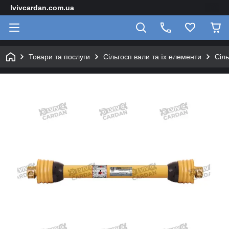
lvivcardan.com.ua
Товари та послуги
Сільгосп вали та їх елементи
Сіль