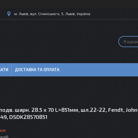
м. Львів, вул. Січинського, 5, Львів, Україна
АКТИ
ДОСТАВКА ТА ОПЛАТА
 подв. шарн. 28.5 x 70 L=851мм, шл.22-22, Fendt, Joh
349, DSDK28570851
ння
здріб