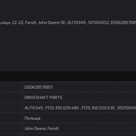
шліци: 22-22, Fendt, John Deere OE: AL110349 , 501004552, DSDK285708
DSDK28570851
DRIVESHAFT PARTS
AL110349 , F510.300.020.480 , F510.300.020.630 , 0501004
Польща
John Deere, Fendt