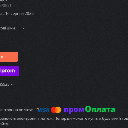
570851
а з 14 серпня 2026
ові ціни
ти
85525
ідключені електронні платежі. Тепер ви можете купити будь-який то
айту.