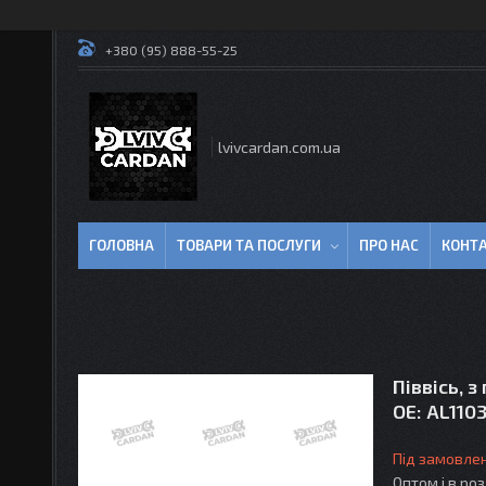
+380 (95) 888-55-25
lvivcardan.com.ua
ГОЛОВНА
ТОВАРИ ТА ПОСЛУГИ
ПРО НАС
КОНТ
Піввісь, з
OE: AL110
Під замовле
Оптом і в ро