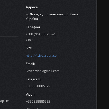
м. Львів, вул. Січинського, 5, Львів,
Україна
+380 (95) 888-55-25
Viber
http://lvivcardan.com
lvivcardan@gmail.com
+380958885525
вар не
+380958885525