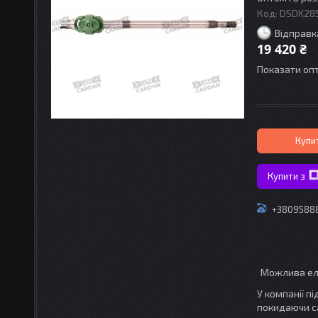
Код:
DSDK28
Відправк
19 420 ₴
Показати опт
Купи
Купити з
+3809588
У компанії п
покидаючи с