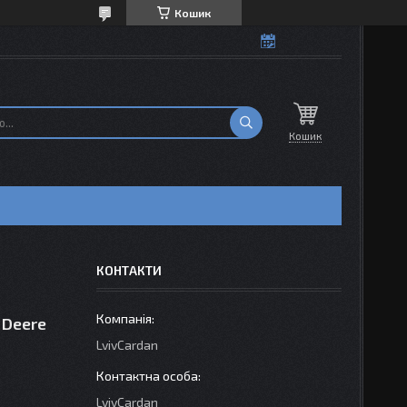
Кошик
Кошик
КОНТАКТИ
n Deere
LvivCardan
LvivCardan