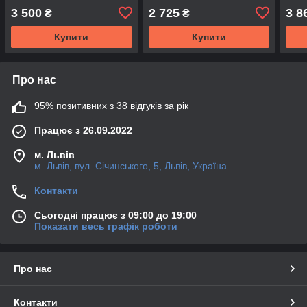
тефлон, GU7620-CM
тефлон, UJSPL90
GU7
3 500
2 725
3 8
₴
₴
(CMRR)
(DRIVESHAFT PARTS)
Купити
Купити
Про нас
95% позитивних з 38 відгуків за рік
Працює з 26.09.2022
м. Львів
м. Львів, вул. Січинського, 5, Львів, Україна
Контакти
Сьогодні працює з 09:00 до 19:00
Показати весь графік роботи
Про нас
Контакти