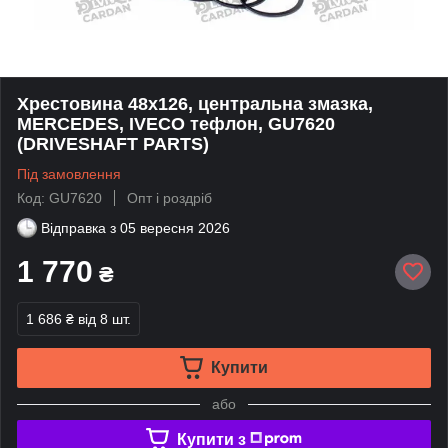
Хрестовина 48x126, центральна змазка,
MERCEDES, IVECO тефлон, GU7620
(DRIVESHAFT PARTS)
Під замовлення
Код: GU7620
Опт і роздріб
Відправка з
05 вересня 2026
1 770
₴
1 686 ₴
від 8 шт.
Купити
або
Купити з