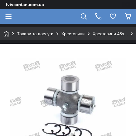
lvivcardan.com.ua
Товари та послуги
Хрестовини
Хрестовини 48х...