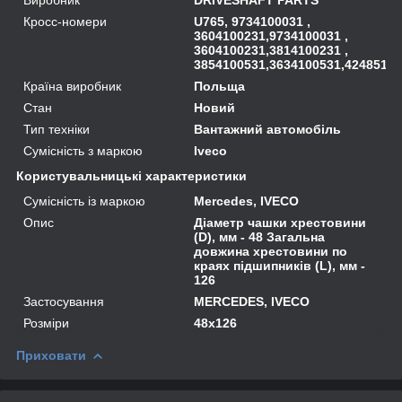
Кросс-номери
U765, 9734100031 ,
3604100231,9734100031 ,
3604100231,3814100231 ,
3854100531,3634100531,4248518
Країна виробник
Польща
Стан
Новий
Тип техніки
Вантажний автомобіль
Сумісність з маркою
Iveco
Користувальницькі характеристики
Сумісність із маркою
Mercedes, IVECO
Опис
Діаметр чашки хрестовини
(D), мм - 48 Загальна
довжина хрестовини по
краях підшипників (L), мм -
126
Застосування
MERCEDES, IVECO
Розміри
48x126
Приховати