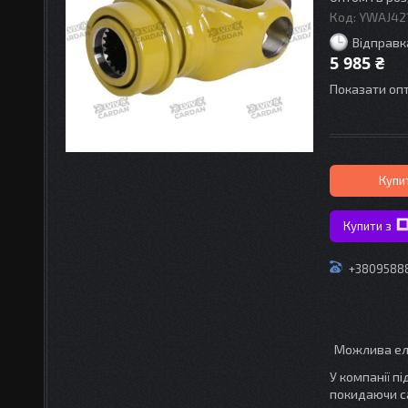
Код:
YWAJ42
Відправк
5 985 ₴
Показати опт
Купи
Купити з
+3809588
У компанії п
покидаючи с