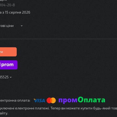
104-20-B
а з 15 серпня 2026
ові ціни
ти
85525
ідключені електронні платежі. Тепер ви можете купити будь-який то
айту.