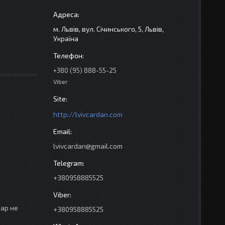
м. Львів, вул. Січинського, 5, Львів,
Україна
+380 (95) 888-55-25
Viber
http://lvivcardan.com
lvivcardan@gmail.com
+380958885525
вар не
+380958885525