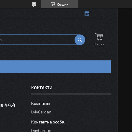
Кошик
Кошик
КОНТАКТИ
в 44.4
LvivCardan
LvivCardan