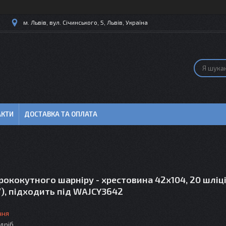
м. Львів, вул. Січинського, 5, Львів, Україна
АКТИ
ДОСТАВКА ТА ОПЛАТА
ококутного шарніру - хрестовина 42х104, 20 шліці
”), підходить під WAJCY3642
ння
здріб