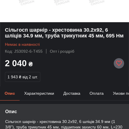
Сільгосп шарнір - хрестовина 30.2х92, 6
шліців 34.9 мм, труба трикутник 45 мм, 695 Нм
Немає в наявності
Код: JS3092-6-T455
Опт і роздріб
2 040
₴
1 943 ₴
від 2 шт.
Опис
Характеристики
Доставка
Оплата
Умови п
Опис
Сільгосп шарнір - хрестовина 30.2х92, 6 шліців 34.9 мм (1
3/8"), труба трикутник 45 мм, підшипник захисту 60 мм, L=230