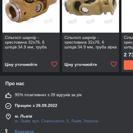
Сільгосп шарнір -
Сільгосп шарнір -
Сіль
хрестовина 32х76, 6
хрестовина 32х76, 6
хрес
шліців 34.9 мм, труба
шліців 34.9 мм, труба зірка
шліц
лимон 484 мм, 850 Нм
61 (47) мм, 970 Нм
лимо
2 7
(JS3276-6-L484)
(JS3
Ціну уточнюйте
Ціну уточнюйте
Про нас
95% позитивних з 39 відгуків за рік
Працює з 26.09.2022
м. Львів
м. Львів, вул. Січинського, 5, Львів, Україна
Контакти