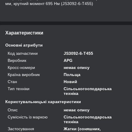
мм, крутний момент 695 Нм (JS3092-6-T455)
Характеристики
Основні атрибути
Код запчастини
JS3092-6-T455
Виробник
APG
Кросс-номери
немає опису
Країна виробник
Польща
Стан
Новий
Тип техніки
Сільськогосподарська
техніка
Користувальницькі характеристики
Опис
немає опису
Сумісність із маркою
Сільськогосподарська
техніка
Застосування
Жатки (соняшник,