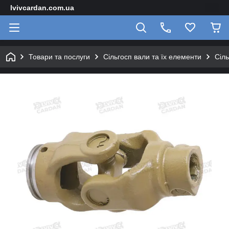
lvivcardan.com.ua
Товари та послуги
Сільгосп вали та їх елементи
Сіл