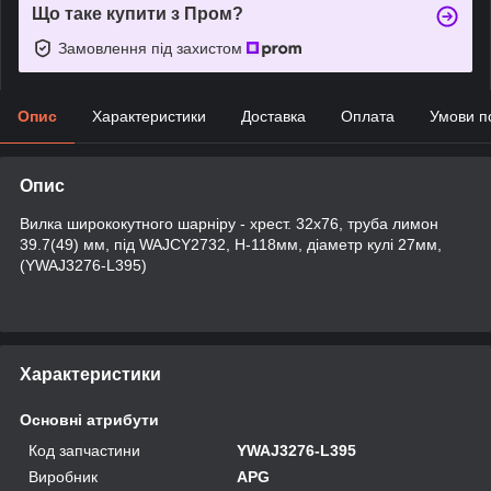
Що таке купити з Пром?
Замовлення під захистом
Опис
Характеристики
Доставка
Оплата
Умови п
Опис
Вилка ширококутного шарніру - хрест. 32х76, труба лимон
39.7(49) мм, під WAJCY2732, H-118мм, діаметр кулі 27мм,
(YWAJ3276-L395)
Характеристики
Основні атрибути
Код запчастини
YWAJ3276-L395
Виробник
APG