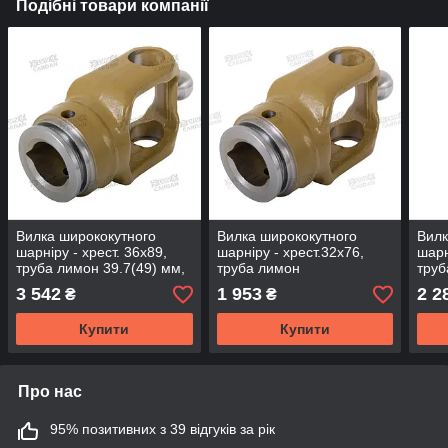
Подібні товари компанії
Вилка ширококутного
Вилка ширококутного
Вилк
шарніру - хрест. 36х89,
шарніру - хрест.32х76,
шарн
труба лимон 39.7(49) мм,
труба лимон
труб
під WAJCY3236
48.3(58.5)мм, під
WAJ
3 542
1 953
2 2
₴
₴
(YWAJ3689-L395)
WAJCY2732 (YWAJ3276-
S510
L484)
Купити
Купити
Про нас
95% позитивних з 39 відгуків за рік