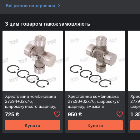
Всі умови повернення
З цим товаром також замовляють
Хрестовина комбінована
Хрестовина комбінована
Хрес
27x94+32x76,
27x98+32x76, ширококут/
27x9
ширококутнього шарніру,
шарніру, змазка в
шарн
центр змазка с/г техн.,
підшипнику с/г техн.,
техн
725
950
1 3
₴
₴
UJ2732-1S (DSP)
UJ2732A-1S
Купити
Купити