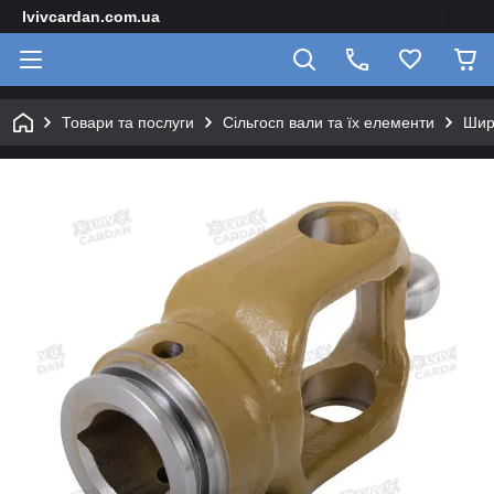
lvivcardan.com.ua
Товари та послуги
Сільгосп вали та їх елементи
Шир