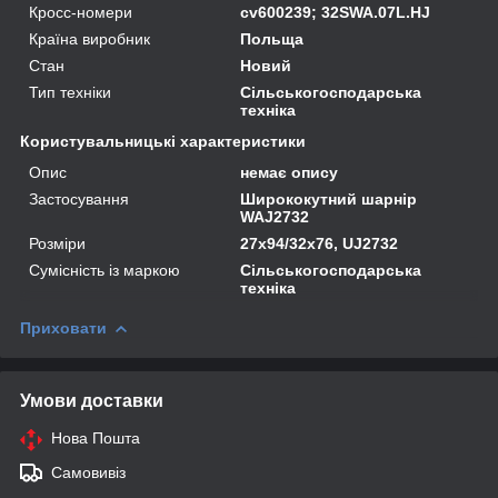
Кросс-номери
cv600239; 32SWA.07L.HJ
Країна виробник
Польща
Стан
Новий
Тип техніки
Сільськогосподарська
техніка
Користувальницькі характеристики
Опис
немає опису
Застосування
Ширококутний шарнір
WAJ2732
Розміри
27x94/32x76, UJ2732
Сумісність із маркою
Сільськогосподарська
техніка
Приховати
Умови доставки
Нова Пошта
Самовивіз