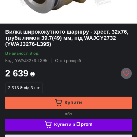
Вилка ширококутного шарніру - хрест. 32х76,
труба лимон 39.7(49) мм, під WAJCY2732
(YWAJ3276-L395)
В наявності 9 од.
Код: YWAJ3276-L395
Опт і роздріб
2 639
₴
2 513 ₴
від 3 шт.
Купити
або
Купити з