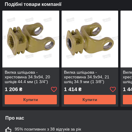
Подібні товари компанії
Вилка шліцьова -
Вилка шліцьова -
Вилк
хрестовина 34.9х94, 20
хрестовина 34.9х94, 21
хрес
шліців 44.4 мм (1 3/4”)
шліц 34.9 мм (1 3/8”)
шліц
(YS3594-20)
(YS3594-21)
(YS3
1 206
1 414
1 4
₴
₴
Купити
Купити
Про нас
95% позитивних з 38 відгуків за рік