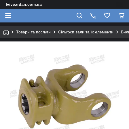
lvivcardan.com.ua
Товари та послуги
Сільгосп вали та їх елементи
Вилк