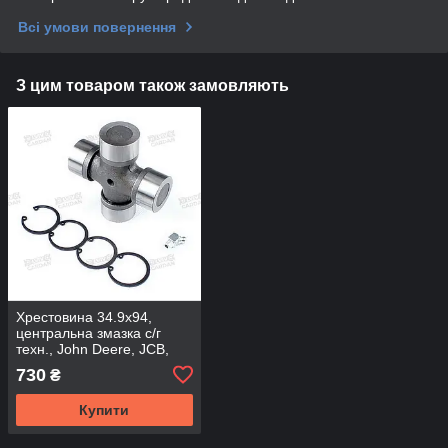
Всі умови повернення
З цим товаром також замовляють
Хрестовина 34.9x94,
центральна змазка с/г
техн., John Deere, JCB,
UJ34994 (DRIVESHAFT
730
₴
PARTS)
Купити