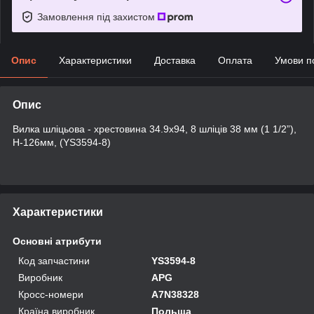
Замовлення під захистом
Опис
Характеристики
Доставка
Оплата
Умови п
Опис
Вилка шліцьова - хрестовина 34.9х94, 8 шліців 38 мм (1 1/2”),
H-126мм, (YS3594-8)
Характеристики
Основні атрибути
Код запчастини
YS3594-8
Виробник
APG
Кросс-номери
A7N38328
Країна виробник
Польща