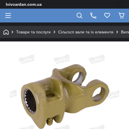
lvivcardan.com.ua
Товари та послуги
Сільгосп вали та їх елементи
Вилк