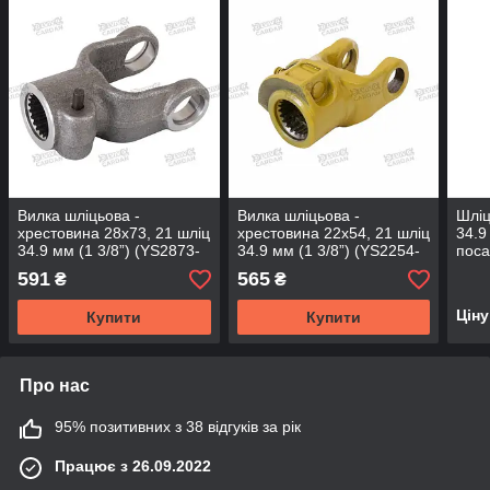
Вилка шліцьова -
Вилка шліцьова -
Шліц
хрестовина 28х73, 21 шліц
хрестовина 22х54, 21 шліц
34.9
34.9 мм (1 3/8”) (YS2873-
34.9 мм (1 3/8”) (YS2254-
поса
21)
21)
довж
591
565
₴
₴
115-
Цін
Купити
Купити
Про нас
95% позитивних з 38 відгуків за рік
Працює з 26.09.2022