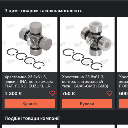
З цим товаром також замовляють
Хрестовина 23.8x61.3,
Хрестовина 23.8x61.3,
Хрес
підшип. INA, центр змазка,
центральна змазка с/г
змаз
FIAT, FORD, SUZUKI, LR
техн., GUA5-GMB (GMB)
FOR
Freelander, GU500-INA
ROVE
1 300
750
600
₴
₴
(FBC)
GU5
Купити
Купити
Подібні товари компанії