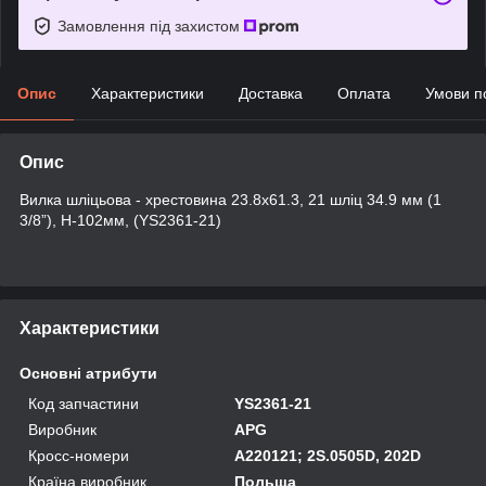
Замовлення під захистом
Опис
Характеристики
Доставка
Оплата
Умови п
Опис
Вилка шліцьова - хрестовина 23.8х61.3, 21 шліц 34.9 мм (1
3/8”), H-102мм, (YS2361-21)
Характеристики
Основні атрибути
Код запчастини
YS2361-21
Виробник
APG
Кросс-номери
A220121; 2S.0505D, 202D
Країна виробник
Польща