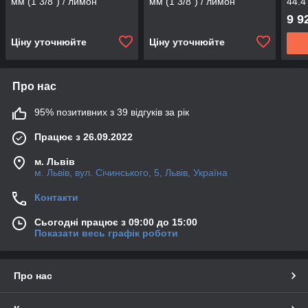
мм (1 3/8”) / лимон
мм (1 3/8”) / лимон
44.4
48.3(58.5) мм, (WAJ2732-
48.3(58.5) мм (WАJ2732-
48.3
9 9
6-L484-B)
6-L484)
L484
Ціну уточнюйте
Ціну уточнюйте
Про нас
95% позитивних з 39 відгуків за рік
Працює з 26.09.2022
м. Львів
м. Львів, вул. Січинського, 5, Львів, Україна
Контакти
Сьогодні працює з 09:00 до 15:00
Показати весь графік роботи
Про нас