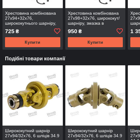
Хрестовина комбінована
Хрестовина комбінована
Хрес
27x94+32x76,
27x98+32x76, ширококут/
27x9
ширококутнього шарніру,
шарніру, змазка в
шарн
центр змазка с/г техн.,
підшипнику с/г техн.,
техн
725
950
1 3
₴
₴
UJ2732-1S (DSP)
UJ2732A-1S
Купити
Купити
Подібні товари компанії
Ширококутний шарнір
Ширококутний шарнір
Широ
27x94/32x76, 6 шліців 34.9
27x94/32x76, 6 шліців 34.9
27x9