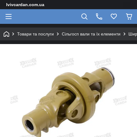
lvivcardan.com.ua
Товари та послуги
Сільгосп вали та їх елементи
Шир