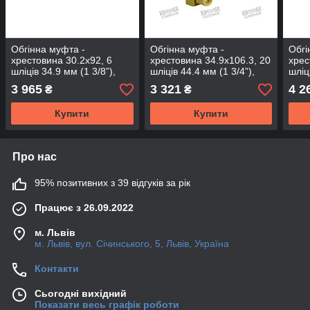
Обгінна муфта -
Обгінна муфта -
Обгі
хрестовина 30.2х92, 6
хрестовина 34.9х106.3, 20
хрес
шліців 34.9 мм (1 3/8”),
шліців 44.4 мм (1 3/4”),
шліц
2400 Нм (OC3092-6-2400-
2400 Нм (OC34106-20-
1600
3 965
3 321
4 2
₴
₴
B)
2400-1)
1600
Купити
Купити
Про нас
95% позитивних з 39 відгуків за рік
Працює з 26.09.2022
м. Львів
м. Львів, вул. Січинського, 5, Львів, Україна
Контакти
Сьогодні вихідний
Показати весь графік роботи