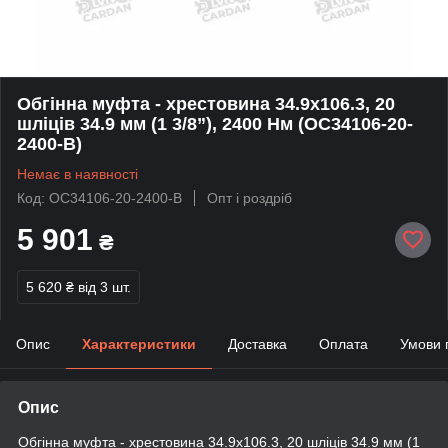
Обгінна муфта - хрестовина 34.9х106.3, 20
шліців 34.9 мм (1 3/8”), 2400 Нм (OC34106-20-
2400-B)
Немає в наявності
Код: OC34106-20-2400-B
Опт і роздріб
5 901
₴
5 620 ₴
від 3 шт.
Опис
Характеристики
Доставка
Оплата
Умови 
Опис
Обгінна муфта - хрестовина 34.9х106.3, 20 шліців 34.9 мм (1