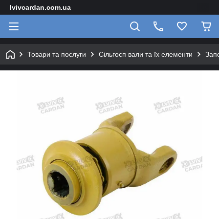
lvivcardan.com.ua
Товари та послуги
Сільгосп вали та їх елементи
Зап