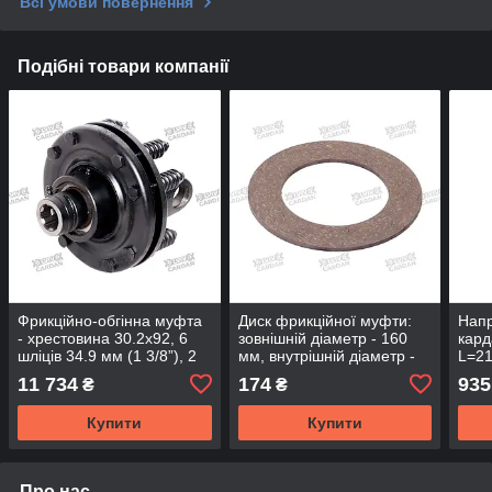
Всі умови повернення
Подібні товари компанії
Фрикційно-обгінна муфта
Диск фрикційної муфти:
Напр
- хрестовина 30.2х92, 6
зовнішній діаметр - 160
кард
шліців 34.9 мм (1 3/8”), 2
мм, внутрішній діаметр -
L=21
диска, 1200 Нм, діаметр 2
97 мм (FCD160-97)
28м
11 734
174
935
₴
₴
BMW
(DSP
Купити
Купити
Про нас