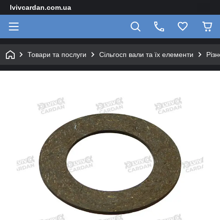
lvivcardan.com.ua
Товари та послуги
Сільгосп вали та їх елементи
Різн