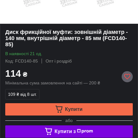
Диск фрикційної муфти: зовнішній діаметр -
140 мм, внутрішній діаметр - 85 мм (FCD140-
85)
В наявності 21 од.
Код: FCD140-85
Опт і роздріб
114
₴
Мінімальна сума замовлення на сайті — 200 ₴
109 ₴
від 8 шт.
Купити
або
Купити з