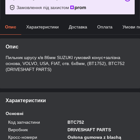
Замовлення під захистом
Опис
Характеристики
Доставка
Оплата
Умови п
Опис
Пильник шрусу к/в 86мм SUZUKI гумовий конус+залізна
основа, VOLVO, USA, FIAT, отв. 6x8мм, (BT1752), BTC752
(DRIVESHAFT PARTS)
Характеристики
Основні
Код запчастини
BTC752
Виробник
DRIVESHAFT PARTS
Кросс-номери
Osłona gumowa z blachą