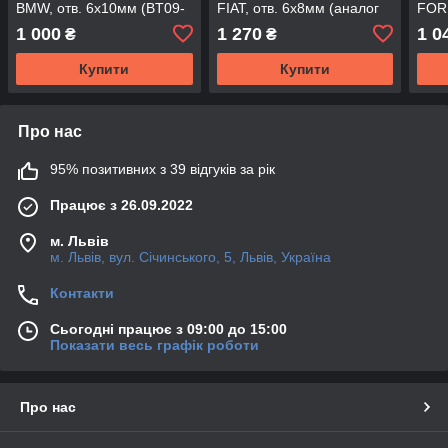
BMW, отв. 6x10мм (BT09-
FIAT, отв. 6x8мм (аналог
FORD
010), BTC910 (DSP)
BTC515), BTC005 (DSP)
BTC
1 000
1 270
1 0
₴
₴
Купити
Купити
Про нас
95% позитивних з 39 відгуків за рік
Працює з 26.09.2022
м. Львів
м. Львів, вул. Січинського, 5, Львів, Україна
Контакти
Сьогодні працює з 09:00 до 15:00
Показати весь графік роботи
Про нас