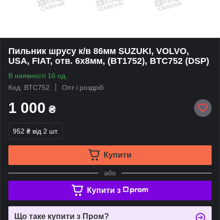
Пильник шрусу к/в 86мм SUZUKI, VOLVO,
USA, FIAT, отв. 6x8мм, (BT1752), BTC752 (DSP)
В наявності 16 од.
Код: BTC752
Опт і роздріб
1 000
₴
952 ₴
від 2 шт.
Купити
або
Купити з
Що таке купити з Пром?