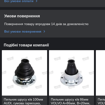
Всі умови оплати
Умови повернення
Повернення товару впродовж 14 днів за домовленістю
Всі умови повернення
Подібні товари компанії
Пильник шрусу к/в 100мм
Пильник шрусу к/в 86мм
Пиль
AUDI, гумова гармошка,
VOLVO A=86мм, B=20мм,
VOL