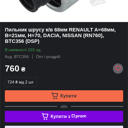
Пильник шрусу к/в 68мм RENAULT A=68мм,
B=21мм, H=70, DACIA, NISSAN (RN760),
BTC356 (DSP)
В наявності 103 од.
Код: BTC356
Опт і роздріб
760
₴
724 ₴
від 2 шт.
Купити
або
Купити з