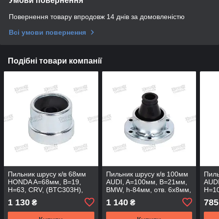
Умови повернення
Повернення товару впродовж 14 днів за домовленістю
Всі умови повернення
Подібні товари компанії
Пильник шрусу к/в 68мм
Пильник шрусу к/в 100мм
Пиль
HONDA A=68мм, B=19,
AUDI, A=100мм, B=21мм,
AUDI
H=63, CRV, (BTC303H),
BMW, h-84мм, отв. 6x8мм,
H=10
BTC303 (DSP)
BTC004 (DSP)
BTC
1 130
1 140
785
₴
₴