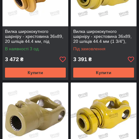
Вилка ширококутного
Вилка ширококутного
шарніру - хрестовина 36х89,
шарніру - хрестовина 36х89,
20 шліців 44.4 мм, під
20 шліців 44.4 мм (1 3/4”),
WAJCY3236 (YWAJ3689-20)
підходить під WAJCY3236
В наявності 3 од.
Під замовлення
3 472
3 391
₴
₴
Купити
Купити