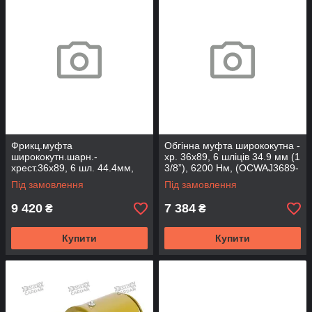
Фрикц.муфта
Обгінна муфта ширококутна -
ширококутн.шарн.-
хр. 36x89, 6 шліців 34.9 мм (1
хрест.36х89, 6 шл. 44.4мм,
3/8”), 6200 Нм, (OCWAJ3689-
2400Нм під WAJCY3236
6-6200L)
Під замовлення
Під замовлення
(FCWAJ3689-6A-2400)
9 420
7 384
₴
₴
Купити
Купити