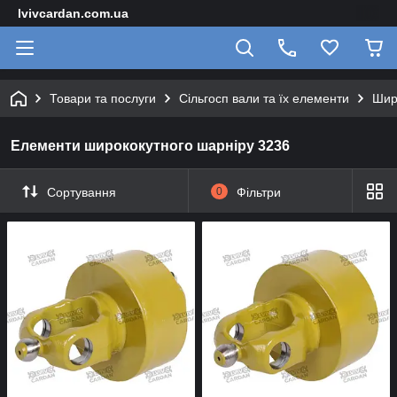
lvivcardan.com.ua
Товари та послуги
Сільгосп вали та їх елементи
Шир
Елементи ширококутного шарніру 3236
Сортування
0
Фільтри