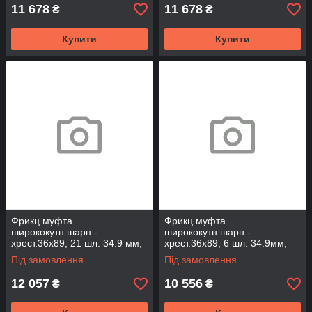
11 678
11 678
₴
₴
Купити
Купити
Фрикц.муфта
Фрикц.муфта
ширококутн.шарн.-
ширококутн.шарн.-
хрест.36х89, 21 шл. 34.9 мм,
хрест.36х89, 6 шл. 34.9мм,
2400Нм під WAJCY3236
1200Нм під WAJCY3236
Під замовлення
Під замовлення
(FCWAJ3689-21-2400)
(FCWAJ3689-6-1200)
12 057
10 556
₴
₴