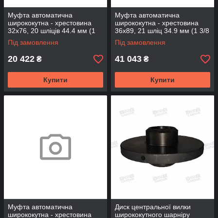
Муфта автоматична
Муфта автоматична
ширококутна - хрестовина
ширококутна - хрестовина
32х76, 20 шліців 44.4 мм (1
36х89, 21 шліц 34.9 мм (1 3/8
3/4”), 2500 Нм (ACWAJ3689-
”), 2500 Нм (ACWAJ3689-21-
Під замовлення
Під замовлення
20-2500)
2500)
20 422
41 043
₴
₴
Купити
Купити
Муфта автоматична
Диск центральної вилки
ширококутна - хрестовина
ширококутного шарніру