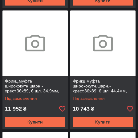
Купити
Купити
Фрикц.муфта
Фрикц.муфта
ширококутн.шарн.-
ширококутн.шарн.-
хрест.36х89, 6 шл. 34.9мм,
хрест.36х89, 6 шл. 44.4мм,
2400Нм під WAJCY3236
1200Нм під WAJCY3236
Під замовлення
Під замовлення
(FCWAJ3689-6-2400)
(FCWAJ3689-6A-1200)
11 952
10 743
₴
₴
Купити
Купити