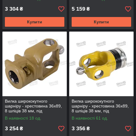
B)
3 304
5 159
₴
₴
Купити
Купити
Вилка ширококутного
Вилка ширококутного
шарніру - хрестовина 36х89,
шарніру - хрестовина 36х89,
8 шліців 38 мм, під
8 шліців 38 мм, під
WAJCY3236 (YWAJ3689-8)
WAJCY3236 (YWAJ3689-8-B)
В наявності 18 од.
В наявності 61 од.
3 254
3 356
₴
₴