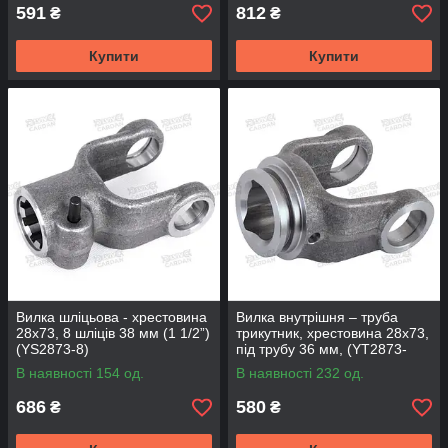
591
812
₴
₴
Купити
Купити
Вилка шліцьова - хрестовина
Вилка внутрішня – труба
28х73, 8 шліців 38 мм (1 1/2”)
трикутник, хрестовина 28х73,
(YS2873-8)
під трубу 36 мм, (YT2873-
364)
В наявності 154 од.
В наявності 232 од.
686
580
₴
₴