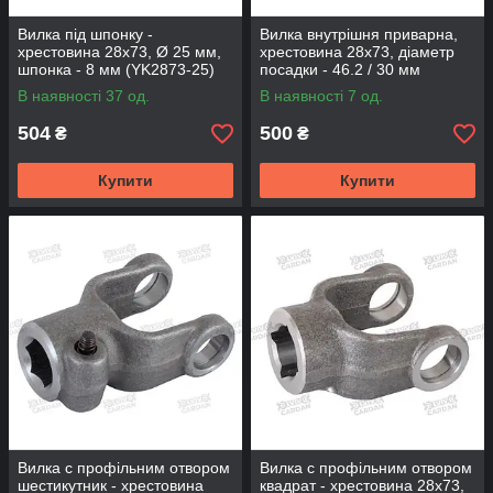
Вилка під шпонку -
Вилка внутрішня приварна,
хрестовина 28х73, Ø 25 мм,
хрестовина 28х73, діаметр
шпонка - 8 мм (YK2873-25)
посадки - 46.2 / 30 мм
(YO2873-45-70)
В наявності 37 од.
В наявності 7 од.
504
500
₴
₴
Купити
Купити
Вилка с профільним отвором
Вилка с профільним отвором
шестикутник - хрестовина
квадрат - хрестовина 28х73,