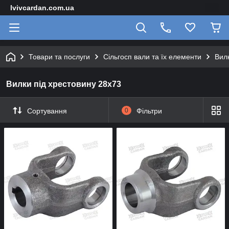
lvivcardan.com.ua
Товари та послуги
Сільгосп вали та їх елементи
Вилк
Вилки під хрестовину 28х73
Сортування
0
Фільтри