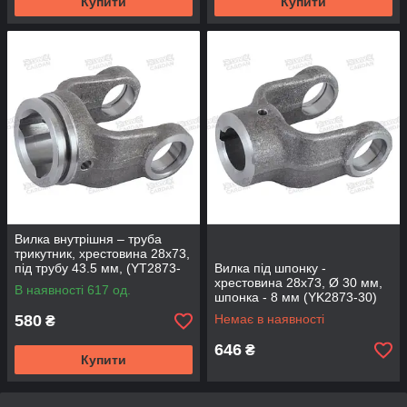
Купити
Купити
Вилка внутрішня – труба
трикутник, хрестовина 28х73,
під трубу 43.5 мм, (YT2873-
Вилка під шпонку -
433)
хрестовина 28х73, Ø 30 мм,
В наявності 617 од.
шпонка - 8 мм (YK2873-30)
580
Немає в наявності
₴
646
₴
Купити