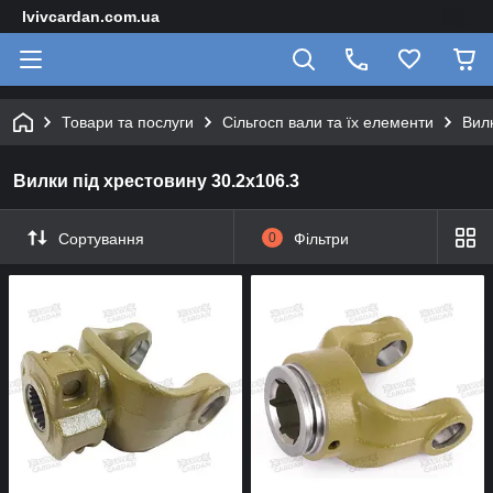
lvivcardan.com.ua
Товари та послуги
Сільгосп вали та їх елементи
Вилк
Вилки під хрестовину 30.2х106.3
Сортування
0
Фільтри