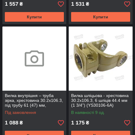
1 557
1 531
₴
₴
Купити
Купити
Вилка внутрішня – труба
Вилка шліцьова - хрестовина
зірка, хрестовина 30.2х106.3,
30.2х106.3, 6 шліців 44.4 мм
під трубу 61 (47) мм,
(1 3/4”) (YS30106-6A)
(YS30106-614-1)
Під замовлення
В наявності 9 од.
1 088
1 175
₴
₴