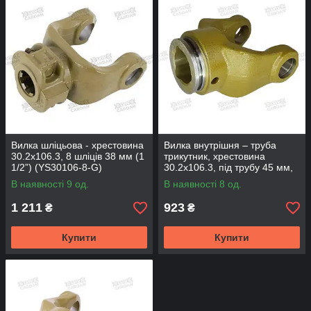
Вилка шліцьова - хрестовина
Вилка внутрішня – труба
30.2х106.3, 8 шліців 38 мм (1
трикутник, хрестовина
1/2”) (YS30106-8-G)
30.2х106.3, під трубу 45 мм,
(YT30106-455)
В наявності 9 од.
В наявності 8 од.
1 211
923
₴
₴
Купити
Купити