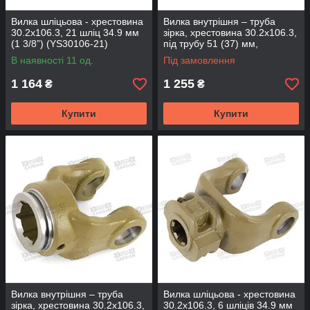
Вилка шліцьова - хрестовина
Вилка внутрішня – труба
30.2х106.3, 21 шліц 34.9 мм
зірка, хрестовина 30.2х106.3,
(1 3/8”) (YS30106-21)
під трубу 51 (37) мм,
(YS30106-510)
В наявності 11 од.
Під замовлення
1 164
1 255
₴
₴
Купити
Купити
Вилка внутрішня – труба
Вилка шліцьова - хрестовина
зірка, хрестовина 30.2х106.3,
30.2х106.3, 6 шліців 34.9 мм