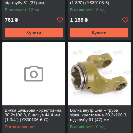
під трубу 51 (37) мм,
(1 3/8”) (YS30106-6)
(YS30106-510-1)
В наявності 12 од.
В наявності 18 од.
761
1 188
₴
₴
Купити
Купити
Вилка шліцьова - хрестовина
Вилка внутрішня – труба
30.2х106.3, 6 шліців 44.4 мм
зірка, хрестовина 30.2х106.3,
(1 3/4”) (YS30106-6-G)
під трубу 61 (47) мм,
(YS30106-614)
Під замовлення
В наявності 10 од.