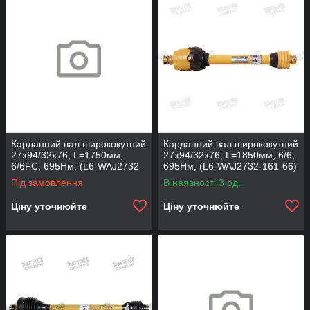
Карданний вал ширококутний
Карданний вал ширококутний
27х94/32х76, L=1750мм,
27х94/32х76, L=1850мм, 6/6,
6/6FC, 695Нм, (L6-WAJ2732-
695Нм, (L6-WAJ2732-161-66)
151-66TFC)
Під замовлення
В наявності 3 од.
Ціну уточнюйте
Ціну уточнюйте