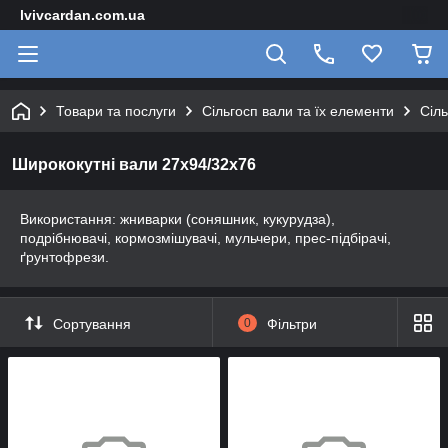
lvivcardan.com.ua
Товари та послуги
Сільгосп вали та їх елементи
Сіль
Ширококутні вали 27х94/32х76
Використання: жниварки (соняшник, кукурудза),
подрібнювачі, кормозмішувачі, мульчери, прес-підбірачі,
ґрунтофрези.
Сортування
0
Фільтри