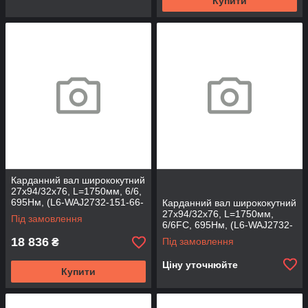
Купити
Карданний вал ширококутний
27х94/32х76, L=1750мм, 6/6,
695Нм, (L6-WAJ2732-151-66-
Карданний вал ширококутний
T)
27х94/32х76, L=1750мм,
Під замовлення
6/6FC, 695Нм, (L6-WAJ2732-
151-66FC)
18 836
Під замовлення
₴
Ціну уточнюйте
Купити