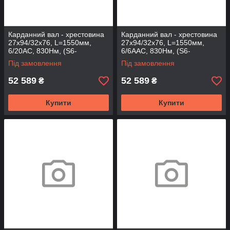
Карданний вал - хрестовина
Карданний вал - хрестовина
27х94/32х76, L=1550мм,
27х94/32х76, L=1550мм,
6/20AC, 830Нм, (S6-
6/6AAC, 830Нм, (S6-
2WA2732-131-620AC)
2WA2732-131-66AAC)
Під замовлення
Під замовлення
52 589
52 589
₴
₴
Купити
Купити