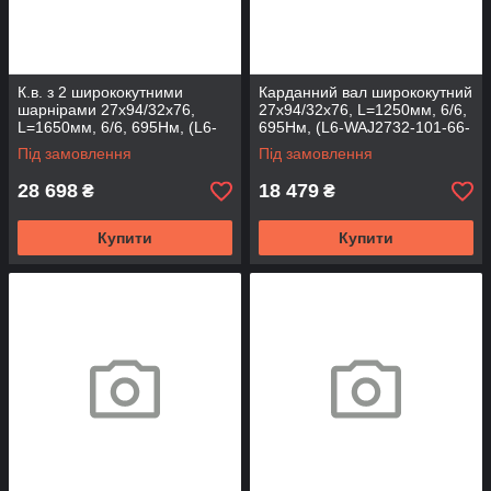
К.в. з 2 ширококутними
Карданний вал ширококутний
шарнірами 27х94/32х76,
27х94/32х76, L=1250мм, 6/6,
L=1650мм, 6/6, 695Нм, (L6-
695Нм, (L6-WAJ2732-101-66-
2WAJ2732-141-66-T)
T)
Під замовлення
Під замовлення
28 698
18 479
₴
₴
Купити
Купити