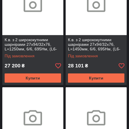
К.в. з 2 ширококутними
К.в. з 2 ширококутними
шарнірами 27х94/32х76,
шарнірами 27х94/32х76,
L=1250мм, 6/6, 695Нм, (L6-
L=1450мм, 6/6, 695Нм, (L6-
2WAJ2732-101-66-T)
2WAJ2732-121-66-T)
Під замовлення
Під замовлення
27 200
28 101
₴
₴
Купити
Купити