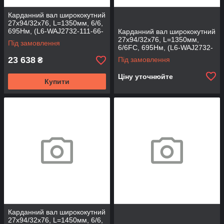
Карданний вал ширококутний
27х94/32х76, L=1350мм, 6/6,
695Нм, (L6-WAJ2732-111-66-
Карданний вал ширококутний
T)
27х94/32х76, L=1350мм,
Під замовлення
6/6FC, 695Нм, (L6-WAJ2732-
111-66TFC)
23 638
Під замовлення
₴
Ціну уточнюйте
Купити
Карданний вал ширококутний
27х94/32х76, L=1450мм, 6/6,