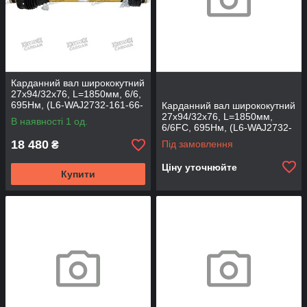
Карданний вал ширококутний
27х94/32х76, L=1850мм, 6/6,
695Нм, (L6-WAJ2732-161-66-
Карданний вал ширококутний
T)
27х94/32х76, L=1850мм,
В наявності 1 од.
6/6FC, 695Нм, (L6-WAJ2732-
161-66TFC)
18 480
Під замовлення
₴
Ціну уточнюйте
Купити