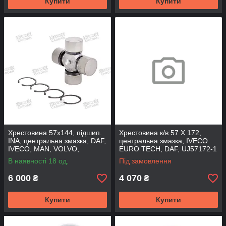
Купити
Купити
Хрестовина 57x144, підшип.
Хрестовина к/в 57 X 172,
INA, центральна змазка, DAF,
центральна змазка, IVECO
IVECO, MAN, VOLVO,
EURO TECH, DAF, UJ57172-1
тефлон, GU8130INA (FBC)
(DRIVESHAFT PARTS)
В наявності 18 од.
Під замовлення
6 000
4 070
₴
₴
Купити
Купити