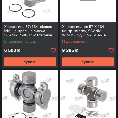
Хрестовина 57x164, підшип.
Хрестовина к/в 57 X 164,
INA, центральна змазка,
центр. змазка, SCANIA
SCANIA P500, P520 тефлон,
WINGS, підш INA SCANIA
UJ57SWINA (FBC)
P500, P520, UJ57SWINA-G
В наявності 38 од.
Під замовлення
(FBC)
6 500
9 385
₴
₴
Купити
Купити