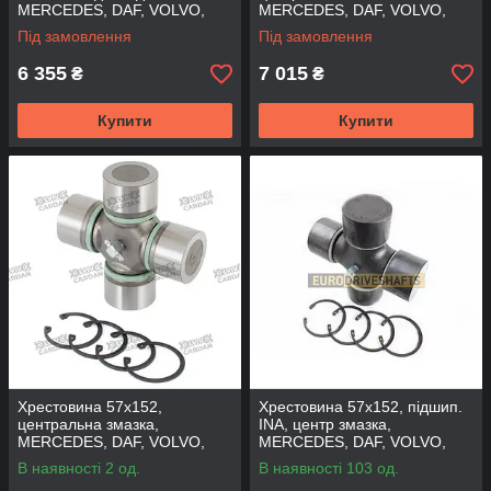
MERCEDES, DAF, VOLVO,
MERCEDES, DAF, VOLVO,
IVECO, GU7630-4S-INA(FBC)
IVECO тефлон, GU7630-SP
Під замовлення
Під замовлення
(SPICER)
6 355
7 015
₴
₴
Купити
Купити
Хрестовина 57x152,
Хрестовина 57x152, підшип.
центральна змазка,
INA, центр змазка,
MERCEDES, DAF, VOLVO,
MERCEDES, DAF, VOLVO,
IVECO тефлон, GU7630-TRS
IVECO тефлон, GU7630INA
В наявності 2 од.
В наявності 103 од.
(TIRSAN)
(FBC)