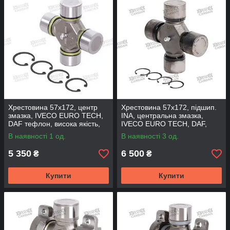
Хрестовина 57x172, центр
Хрестовина 57x172, підшип.
змазка, IVECO EURO TECH,
INA, центральна змазка,
DAF тефлон, висока якість,
IVECO EURO TECH, DAF,
UJ57172-TRS (TIRSAN)
тефлон, UJ57172INA (FBC)
В наявності 1 од.
В наявності 3 од.
5 350
6 500
₴
₴
Купити
Купити