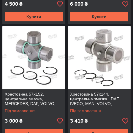
4 500
6 000
₴
₴
Купити
Купити
Хрестовина 57x152,
Хрестовина 57x144,
центральна змазка,
центральна змазка , DAF,
MERCEDES, DAF, VOLVO,
IVECO, MAN, VOLVO,
IVECO тефлон, GU7630Q
тефлон, GU8130
Під замовлення
Під замовлення
(DSP)
(DRIVESHAFT PARTS)
3 000
3 410
₴
₴