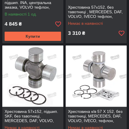
підшип. INA, центральна
змазка, VOLVO тефлон,
Хрестовина 57x152, без
UJV57INA (FBC)
тавотниці , MERCEDES, DAF,
В наявності 1 од.
VOLVO, IVECO тефлон,
GU7630N (DRIVESHAFT
4 845
Немає в наявності
₴
PARTS)
3 310
₴
Купити
Хрестовина 57x152, підшип.
Хрестовина к/в 57 X 152, без
SKF, без тавотниці,
тавотниці, MERCEDES, DAF,
MERCEDES, DAF, VOLVO,
VOLVO, IVECO, тефлон,
IVECO тефлон, GU7630N-
GU7630N-SP (SPICER)
Немає в наявності
Немає в наявності