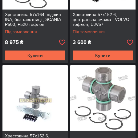
Хрестовина 57x164, підшип.
Хрестовина 57x152.6,
INA, без тавотниці , SCANIA
центральна змазка , VOLVO
P500, P520 тефлон,
тефлон, UJV57
UJ57SWINA-N (DSP)
(DRIVESHAFT PARTS)
Під замовлення
Під замовлення
8 975
3 600
₴
₴
Купити
Купити
Хрестовина 57x152.6,