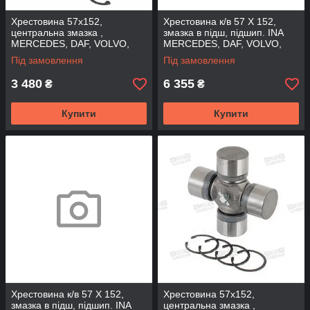
Хрестовина 57x152,
Хрестовина к/в 57 X 152,
центральна змазка ,
змазка в підш, підшип. INA
MERCEDES, DAF, VOLVO,
MERCEDES, DAF, VOLVO,
IVECO тефлон, GU7630
IVECO,GU7630-1S-INA (FBC)
Під замовлення
Під замовлення
(DSP)
3 480
6 355
₴
₴
Купити
Купити
Хрестовина к/в 57 X 152,
Хрестовина 57x152,
змазка в підш, підшип. INA
центральна змазка ,