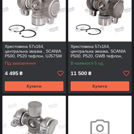
Хрестовина 57x164,
Хрестовина 57x164,
центральна змазка , SCANIA
центральна змазка, SCANIA
P500, P520 тефлон, UJ57SW
P500, P520, GWB тефлон,
(DRIVESHAFT PARTS)
UJ57SW-SP (SPICER)
Під замовлення
В наявності 5 од.
4 495
11 500
₴
₴
Купити
Купити