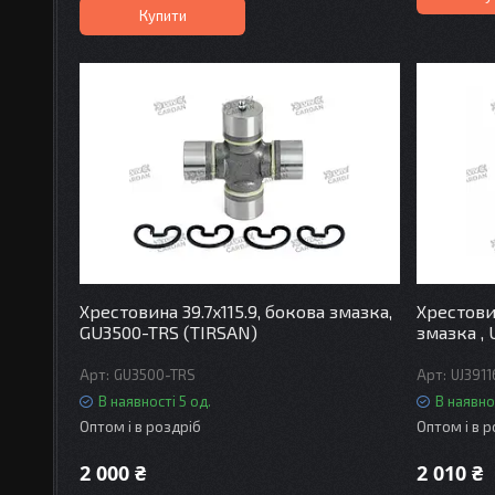
Купити
Хрестовина 39.7x115.9, бокова змазка,
Хрестовин
GU3500-TRS (TIRSAN)
змазка ,
GU3500-TRS
UJ3911
В наявності 5 од.
В наявно
Оптом і в роздріб
Оптом і в 
2 000 ₴
2 010 ₴