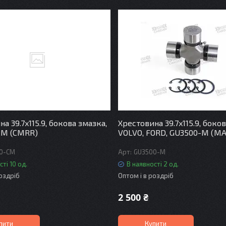
а 39.7x115.9, бокова змазка,
Хрестовина 39.7x115.9, боко
CM (CMRR)
VOLVO, FORD, GU3500-M (M
0-CM
GU3500-M
сті 10 од.
В наявності 2 од.
роздріб
Оптом і в роздріб
2 500 ₴
пити
Купити