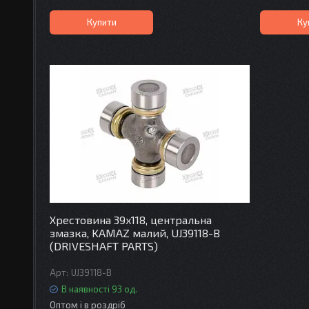
Купити
Ку
Хрестовина 39x118, центральна
змазка, KAMAZ малий, UJ39118-B
(DRIVESHAFT PARTS)
UJ39118-B
В наявності 93 од.
Оптом і в роздріб