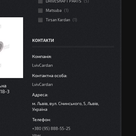
DRIVESHAFT PARTS
5
Matsuba
1
Tirsan Kardan
1
КОНТАКТИ
LvivCardan
LvivCardan
ьна
18-3
м. Львів, вул. Січинського, 5, Львів,
Україна
+380 (95) 888-55-25
Viber