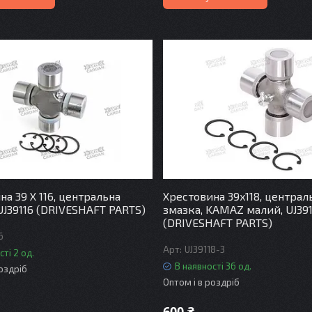
а 39 X 116, центральна
Хрестовина 39x118, централ
 UJ39116 (DRIVESHAFT PARTS)
змазка, KAMAZ малий, UJ391
(DRIVESHAFT PARTS)
6
UJ39118-3
сті 2 од.
В наявності 36 од.
роздріб
Оптом і в роздріб
600 ₴