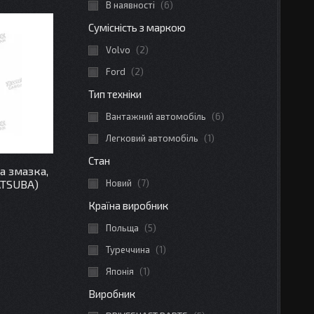
В наявності
6
Сумісність з маркою
Volvo
2
Ford
2
Тип техніки
Вантажний автомобіль
6
Легковий автомобіль
1
Стан
ва змазка,
ATSUBA)
Новий
7
Країна виробник
Польща
5
Туреччина
1
Японія
1
Виробник