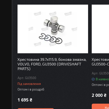
Хрестовина 39.7x115.9, бокова змазка,
Хрестовин
VOLVO, FORD, GU3500 (DRIVESHAFT
GU3500-
PARTS)
GU350
GU3500
В наявно
Під замовлення
Оптом і в 
Оптом і в роздріб
2 000 ₴
1 695 ₴
Ку