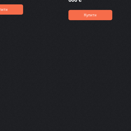
пити
Купити