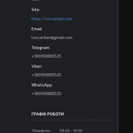
http://lvivcardan.com
lvivcardan@gmail.com
+380958885525
+380958885525
+380958885525
ГРАФІК РОБОТИ
Понеділок
09:00
19:00