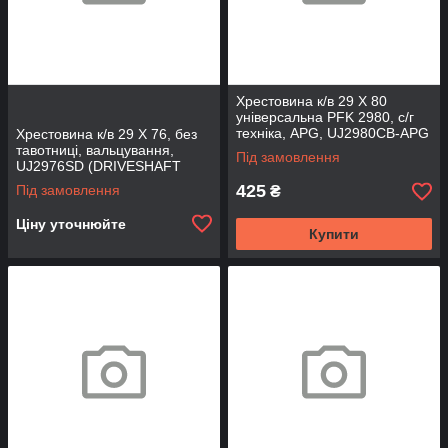
Хрестовина к/в 29 X 80
універсальна PFK 2980, с/г
техніка, APG, UJ2980CB-APG
Хрестовина к/в 29 X 76, без
(APG)
тавотниці, вальцування,
Під замовлення
UJ2976SD (DRIVESHAFT
PARTS)
425
Під замовлення
₴
Ціну уточнюйте
Купити