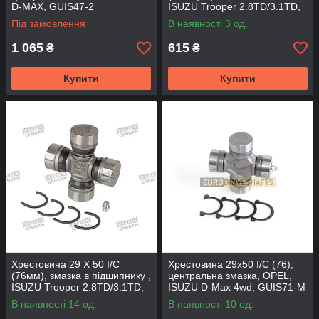
D-MAX, GUIS47-2
ISUZU Trooper 2.8TD/3.1TD,
(DRIVESHAFT PARTS)
GUIS52 (DSP)
Під замовлення
В наявності 3 од.
1 065
615
₴
₴
Купити
Купити
Хрестовина 29 X 50 I/C
Хрестовина 29x50 I/C (76),
(76мм), змазка в підшипнику ,
центральна змазка, OPEL,
ISUZU Trooper 2.8TD/3.1TD,
ISUZU D-Max 4wd, GUIS71-M
GUIS52-1S-GMB (GMB)
(MATSUBA)
В наявності 14 од.
В наявності 10 од.