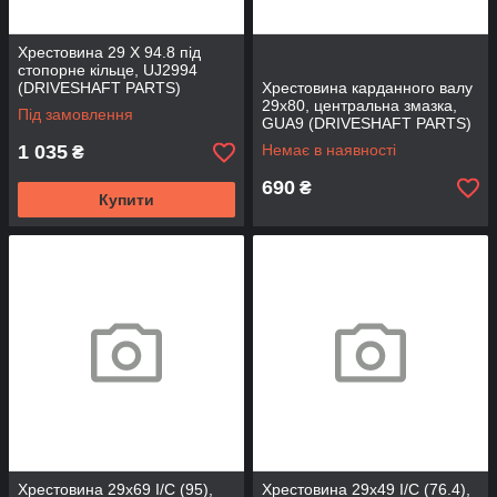
Хрестовина 29 X 94.8 під
стопорне кільце, UJ2994
(DRIVESHAFT PARTS)
Хрестовина карданного валу
29x80, центральна змазка,
Під замовлення
GUA9 (DRIVESHAFT PARTS)
1 035
Немає в наявності
₴
690
₴
Купити
Хрестовина 29x69 I/C (95),
Хрестовина 29x49 I/C (76.4),