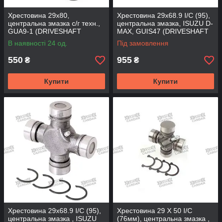
Хрестовина 29x80,
Хрестовина 29x68.9 I/C (95),
центральна змазка с/г техн.,
центральна змазка, ISUZU D-
GUA9-1 (DRIVESHAFT
MAX, GUIS47 (DRIVESHAFT
PARTS)
PARTS)
В наявності 24 од.
Під замовлення
550
955
₴
₴
Купити
Купити
Хрестовина 29x68.9 I/C (95),
Хрестовина 29 X 50 I/C
центральна змазка , ISUZU
(76мм), центральна змазка ,