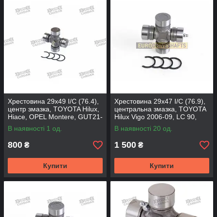
Хрестовина 29x49 I/C (76.4),
Хрестовина 29x47 I/C (76.9),
центр змазка, TOYOTA Hilux,
центральна змазка, TOYOTA
Hiace, OPEL Montere, GUT21-
Hilux Vigo 2006-09, LC 90,
TRS (TIRSAN)
GUT23-M (MATSUBA)
В наявності 1 од.
В наявності 20 од.
800
1 500
₴
₴
Купити
Купити