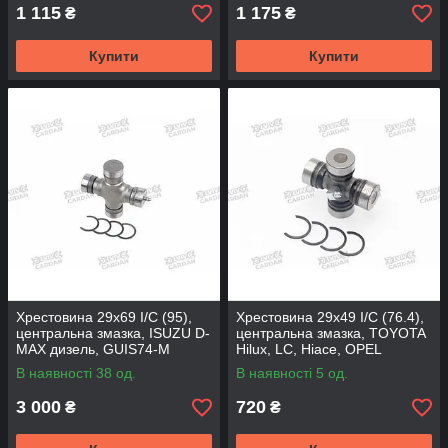
1 115
1 175
₴
₴
Купити
Купити
Хрестовина 29x69 I/C (95),
Хрестовина 29x49 I/C (76.4),
центральна змазка, ISUZU D-
центральна змазка, TOYOTA
MAX дизель, GUIS74-M
Hilux, LC, Hiace, OPEL
(MATSUBA)
Monterey, GUT21 (DSP)
В наявності 38 од.
В наявності 5 од.
3 000
720
₴
₴