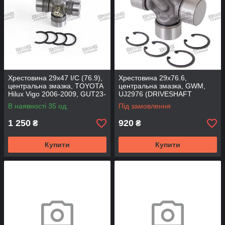
Хрестовина 29x47 I/C (76.9),
Хрестовина 29x76.6,
центральна змазка, TOYOTA
центральна змазка, GWM,
Hilux Vigo 2006-2009, GUT23-
UJ2976 (DRIVESHAFT
MC (MATSUBA)
PARTS)
В наявності 35 од.
Під замовлення
1 250
920
₴
₴
Купити
Купити