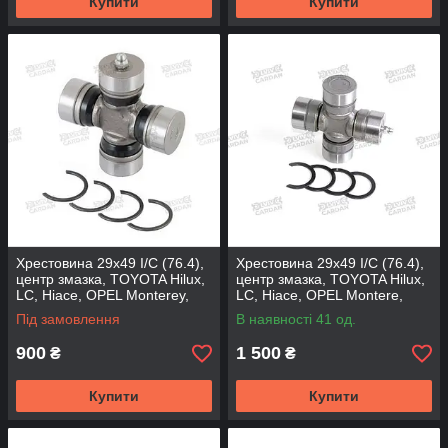
Купити
Купити
Хрестовина 29x49 I/C (76.4),
Хрестовина 29x49 I/C (76.4),
центр змазка, TOYOTA Hilux,
центр змазка, TOYOTA Hilux,
LC, Hiace, OPEL Monterey,
LC, Hiace, OPEL Montere,
GUT21-GMB (GMB)
GUT21-M (MATSUBA)
Під замовлення
В наявності 41 од.
900
1 500
₴
₴
Купити
Купити