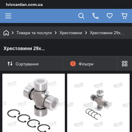
lvivcardan.com.ua
Товари та послуги
Хрестовини
Хрестовини 29х...
Хрестовини 29х...
Сортування
0
Фільтри